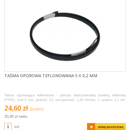
TAŚMA OPOROWA TEFLONOWANA 5 X 0,2 MM
Taśma zgrzewająca teflonowana - pokryta nieprzywieralną powłoką teflonową
(PTFE), szer:5 mm, grubość 0,2 mm,oporność 1,35 Ohm/m, 1 sztuka= 1,1 mb.
Sprzedawana w odcinkach po 1,1 metra.
24,60 zł
(brutto)
20,00 zł netto
szt.
DODAJ DO KOSZYKA