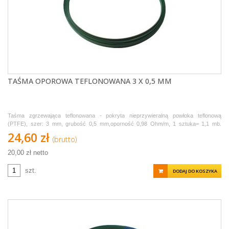
TAŚMA OPOROWA TEFLONOWANA 3 X 0,5 MM
Taśma zgrzewająca teflonowana - pokryta nieprzywieralną powłoka teflonową
(PTFE), szer: 3 mm, grubość 0,5 mm,oporność 0,98 Ohm/m, 1 sztuka= 1,1 mb.
Sprzedawana w odcinkach po 1,1 metra.
24,60 zł
(brutto)
20,00 zł netto
szt.
DODAJ DO KOSZYKA