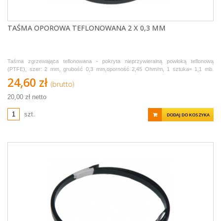
TAŚMA OPOROWA TEFLONOWANA 2 X 0,3 MM
Taśma zgrzewająca teflonowana - pokryta nieprzywieralną powłoką teflonową
(PTFE), szer: 2 mm, grubość 0,3 mm,oporność 2,45 Ohm/m, 1 sztuka= 1,1 mb.
Sprzedawana w odcinkach po 1,1 metra.
24,60 zł
(brutto)
20,00 zł netto
szt.
DODAJ DO KOSZYKA