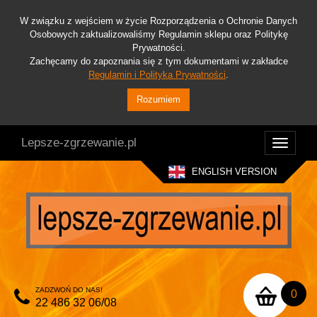
W związku z wejściem w życie Rozporządzenia o Ochronie Danych
Osobowych zaktualizowaliśmy Regulamin sklepu oraz Politykę
Prywatności.
Zachęcamy do zapoznania się z tym dokumentami w zakładce
Regulamin i Polityka Prywatności
.
Rozumiem
Lepsze-zgrzewanie.pl
Toggle
navigati
ENGLISH VERSION
ZADZWOŃ DO NAS!
0
22 486 32 06/08