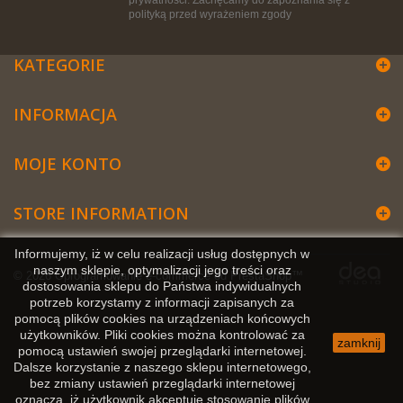
prywatności. Zachęcamy do zapoznania się z
polityką przed wyrażeniem zgody
KATEGORIE
INFORMACJA
MOJE KONTO
STORE INFORMATION
Informujemy, iż w celu realizacji usług dostępnych w
naszym sklepie, optymalizacji jego treści oraz
© 2026
Oprogramowanie e-commerce od PrestaShop™
dostosowania sklepu do Państwa indywidualnych
potrzeb korzystamy z informacji zapisanych za
pomocą plików cookies na urządzeniach końcowych
użytkowników. Pliki cookies można kontrolować za
zamknij
pomocą ustawień swojej przeglądarki internetowej.
Dalsze korzystanie z naszego sklepu internetowego,
bez zmiany ustawień przeglądarki internetowej
oznacza, iż użytkownik akceptuje stosowanie plików