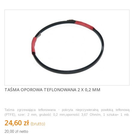
TAŚMA OPOROWA TEFLONOWANA 2 X 0,2 MM
Taśma zgrzewająca teflonowana - pokryta nieprzywieralną powłoką teflonową
(PTFE), szer: 2 mm, grubość 0,2 mm,oporność 3,67 Ohm/m, 1 sztuka= 1 mb.
Sprzedawana w odcinkach po 1,1 metra.
24,60 zł
(brutto)
20,00 zł netto