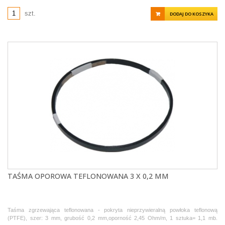
szt.
DODAJ DO KOSZYKA
TAŚMA OPOROWA TEFLONOWANA 3 X 0,2 MM
Taśma zgrzewająca teflonowana - pokryta nieprzywieralną powłoka teflonową
(PTFE), szer: 3 mm, grubość 0,2 mm,oporność 2,45 Ohm/m, 1 sztuka= 1,1 mb.