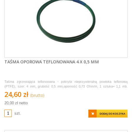
TAŚMA OPOROWA TEFLONOWANA 4 X 0,5 MM
Taśma zgrzewająca teflonowana - pokryta nieprzywieralną powłoka teflonową
(PTFE), szer: 4 mm, grubość 0,5 mm,oporność 0,73 Ohm/m, 1 sztuka= 1,1 mb.
Sprzedawana w odcinkach po 1,1 metra.
24,60 zł
(brutto)
20,00 zł netto
szt.
DODAJ DO KOSZYKA