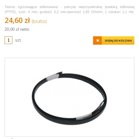
Taśma zgrzewająca teflonowana - pokryta nieprzywieralną powłoką teflonową
(PTFE), szer: 4 mm, grubość 0,2 mm,oporność 1,83 Ohm/m, 1 sztuka= 1,1 mb.
Sprzedawana w odcinkach po 1,1 metra.
24,60 zł
(brutto)
20,00 zł netto
szt.
DODAJ DO KOSZYKA