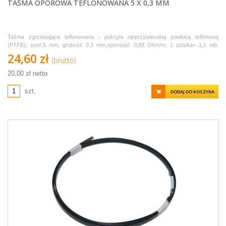
TAŚMA OPOROWA TEFLONOWANA 5 X 0,3 MM
Taśma zgrzewająca teflonowana - pokryta nieprzywieralną powłoką teflonową
(PTFE), szer:5 mm, grubość 0,3 mm,oporność 0,89 Ohm/m, 1 sztuka= 1,1 mb.
Sprzedawana w odcinkach po 1,1 metra.
24,60 zł
(brutto)
20,00 zł netto
szt.
DODAJ DO KOSZYKA