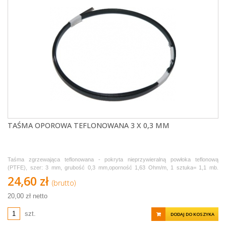
TAŚMA OPOROWA TEFLONOWANA 3 X 0,3 MM
Taśma zgrzewająca teflonowana - pokryta nieprzywieralną powłoka teflonową
(PTFE), szer: 3 mm, grubość 0,3 mm,oporność 1,63 Ohm/m, 1 sztuka= 1,1 mb.
Sprzedawana w odcinkach po 1,1 metra.
24,60 zł
(brutto)
20,00 zł netto
szt.
DODAJ DO KOSZYKA