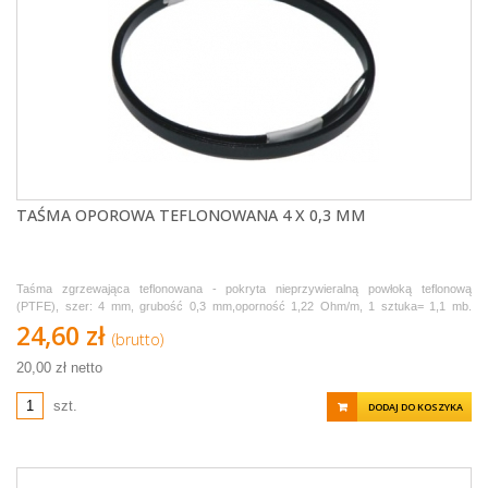
TAŚMA OPOROWA TEFLONOWANA 4 X 0,3 MM
Taśma zgrzewająca teflonowana - pokryta nieprzywieralną powłoką teflonową
(PTFE), szer: 4 mm, grubość 0,3 mm,oporność 1,22 Ohm/m, 1 sztuka= 1,1 mb.
Sprzedawana w odcinkach po 1,1 metra.
24,60 zł
(brutto)
20,00 zł netto
szt.
DODAJ DO KOSZYKA