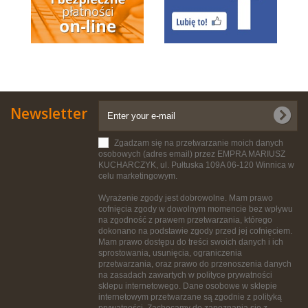
Newsletter
Zgadzam się na przetwarzanie moich danych
osobowych (adres email) przez EMPRA MARIUSZ
KUCHARCZYK, ul. Pułtuska 109A 06-120 Winnica w
celu marketingowym.
Wyrażenie zgody jest dobrowolne. Mam prawo
cofnięcia zgody w dowolnym momencie bez wpływu
na zgodność z prawem przetwarzania, którego
dokonano na podstawie zgody przed jej cofnięciem.
Mam prawo dostępu do treści swoich danych i ich
sprostowania, usunięcia, ograniczenia
przetwarzania, oraz prawo do przenoszenia danych
na zasadach zawartych w polityce prywatności
sklepu internetowego. Dane osobowe w sklepie
internetowym przetwarzane są zgodnie z polityką