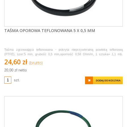
TAŚMA OPOROWA TEFLONOWANA 5 X 0,5 MM
Taśma zgrzewająca teflonowana - pokryta nieprzywieralną powłoką teflonową
(PTFE), szer:5 mm, grubość 0,5 mm,oporność 0,58 Ohm/m, 1 sztuka= 1,1 mb.
Sprzedawana w odcinkach po 1,1 metra.
24,60 zł
(brutto)
20,00 zł netto
szt.
DODAJ DO KOSZYKA